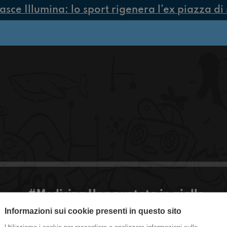
ce Illumina: lo sport rigenera l’ex piazza di 
#Medicina Una puntata in giallo
Informazioni sui cookie presenti in questo sito
Ciao ragazzi! Questa settimana non siamo nell