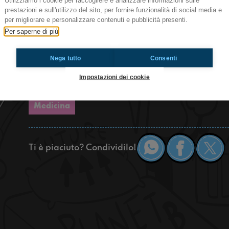
Utilizziamo i cookie per raccogliere e analizzare informazioni sulle
nostra postazione fuori dal Comune di Medicina i
prestazioni e sull'utilizzo del sito, per fornire funzionalità di social media e
giallo MigiNoir. Nell’appuntamento di oggi veng
per migliorare e personalizzare contenuti e pubblicità presenti.
"Comanda, comanda, comanda" di Teo Benedetti
Per saperne di più
Fabrizio Altieri. Prima della presentazione ci si
Alessia Rossi, scrittrice e presentatrice dell’ev
Nega tutto
Consenti
come sta andando questa ultima settimana di s
Impostazioni dei cookie
https://www.radioimmaginaria.it
Medicina
Ti è piaciuto? Condividilo!