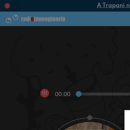
A Trapani nas
00:00
!!!