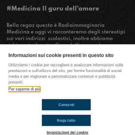
#Medicina Il guru dell’amore
Bella regaz questa è Radioimmaginaria
Medicina e oggi vi racconteremo degli stereotipi
sui vari indirizzi scolastici, inoltre abbiamo
richiamato il nostro Guru dell’amore che
risponderà ad una nostra domanda.
Informazioni sui cookie presenti in questo sito
Per sapere tutto STAY TUNEEED...
Utilizziamo i cookie per raccogliere e analizzare informazioni sulle
prestazioni e sull'utilizzo del sito, per fornire funzionalità di social
https://www.radioimmaginaria.it
media e per migliorare e personalizzare contenuti e pubblicità
presenti.
Medicina
Per saperne di più
Consenti
Ti è piaciuto? Condividilo!
Nega tutto
Impostazioni dei cookie