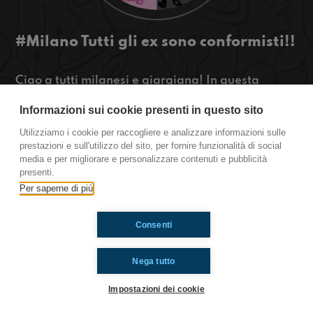
#Milano Tutti gli ex sono conformisti!!
Ciao a tutti milanesi e giargiana! In questa
puntata parliamo di anticonformismo e di ex
Informazioni sui cookie presenti in questo sito
antipatici! Ascoltateci!!
https://www.radioimmaginaria.it
Utilizziamo i cookie per raccogliere e analizzare informazioni sulle
prestazioni e sull'utilizzo del sito, per fornire funzionalità di social
Milano
media e per migliorare e personalizzare contenuti e pubblicità
presenti.
Per saperne di più
Ti è piaciuto? Condividilo!
Consenti
Nega tutto
Impostazioni dei cookie