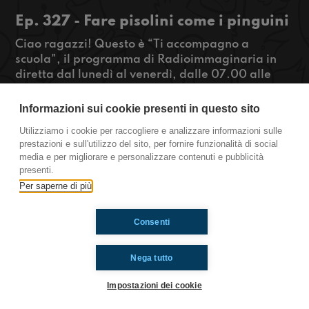
Ep. 327 - Fare pisolini come i pinguini
Ciao ragazzi! Questo è “Ti accompagno a
scuola", il programma di Radioimmaginaria in
diretta dal lunedì al venerdì, dalle 07.00 alle
08.00 che racconta la vita quotidiana degli
adolescenti durante il tragitto casa-scuola. Lo
Informazioni sui cookie presenti in questo sito
sapevate che i pinguini fanno migliaia di pisolini
Utilizziamo i cookie per raccogliere e analizzare informazioni sulle
al giorno? Beh, potremmo prendere spunto
prestazioni e sull'utilizzo del sito, per fornire funzionalità di social
proprio da loro per affrontare le nostre giornate!
media e per migliorare e personalizzare contenuti e pubblicità
presenti.
https://www.radioimmaginaria.it
Per saperne di più
Consenti
Ti è piaciuto? Condividilo!
Nega tutto
Impostazioni dei cookie