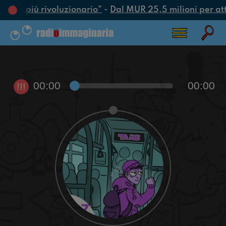
’atto più rivoluzionario”
-
Dal MUR 25,5 milioni per attra
00:00
00:00
!!!