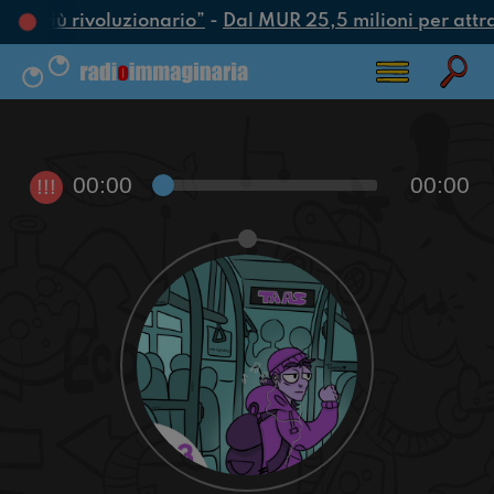
tto più rivoluzionario”
-
Dal MUR 25,5 milioni per attrarr
00:00
00:00
!!!