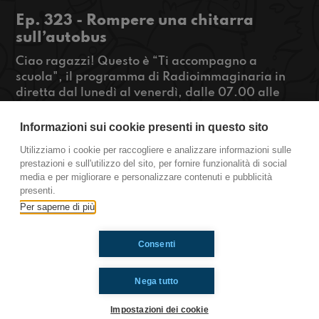
Ep. 323 - Rompere una chitarra
sull’autobus
Ciao ragazzi! Questo è “Ti accompagno a
scuola", il programma di Radioimmaginaria in
diretta dal lunedì al venerdì, dalle 07.00 alle
08.00 che racconta la vita quotidiana degli
adolescenti durante il tragitto casa-scuola.
Informazioni sui cookie presenti in questo sito
Questa mattina Giacoman, il supereroe del
Utilizziamo i cookie per raccogliere e analizzare informazioni sulle
tragitto casa-scuola, deve affrontare una sfida
prestazioni e sull'utilizzo del sito, per fornire funzionalità di social
difficilissima: non distruggere la sua chitarra!
media e per migliorare e personalizzare contenuti e pubblicità
presenti.
https://www.radioimmaginaria.it
Per saperne di più
Consenti
Ti è piaciuto? Condividilo!
Nega tutto
Impostazioni dei cookie