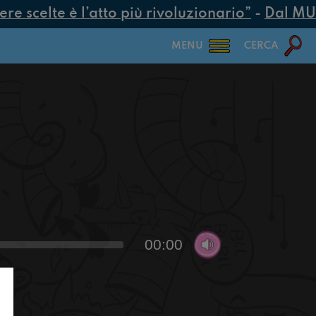
 scelte è l’atto più rivoluzionario”
-
Dal MUR 2
MENU
CERCA
00:00