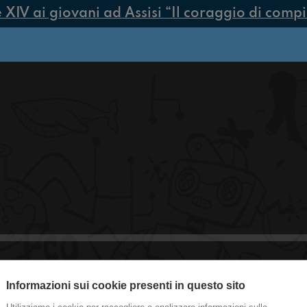
V ai giovani ad Assisi “Il coraggio di compiere
#Medicina Il parco delle scuse
Informazioni sui cookie presenti in questo sito