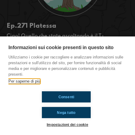
Ep.271 Platessa
Ciao! Quello che state ascoltando è il T-
OSSIGENO, la rassegna green di
Informazioni sui cookie presenti in questo sito
Radioimmaginaria in cui vi parlo di ambiente,
natura e animali. Oggi parleremo della platessa.
Utilizziamo i cookie per raccogliere e analizzare informazioni sulle
https://www.radioimmaginaria.it
prestazioni e sull'utilizzo del sito, per fornire funzionalità di social
media e per migliorare e personalizzare contenuti e pubblicità
presenti.
Ti è piaciuto? Condividilo!
Per saperne di più
Consenti
Nega tutto
Impostazioni dei cookie