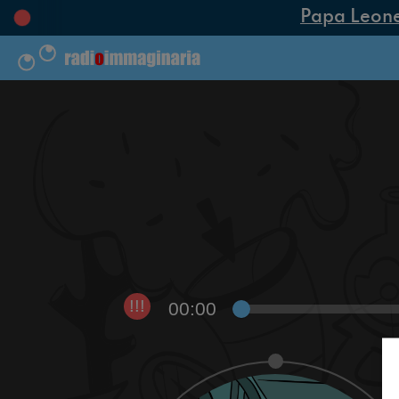
Papa Leone X
00:00
!!!