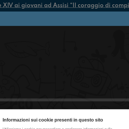
IV ai giovani ad Assisi “Il coraggio di compier
Informazioni sui cookie presenti in questo sito