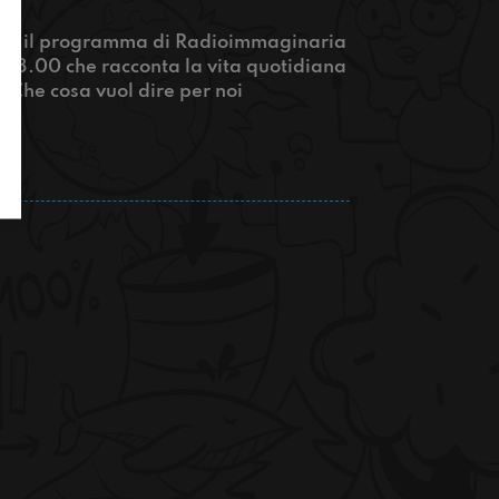
a", il programma di Radioimmaginaria
e 08.00 che racconta la vita quotidiana
. Che cosa vuol dire per noi