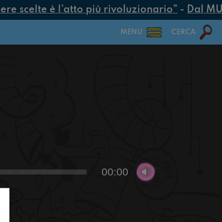
e scelte è l’atto più rivoluzionario”
-
Dal MUR 
MENU
CERCA
00:00