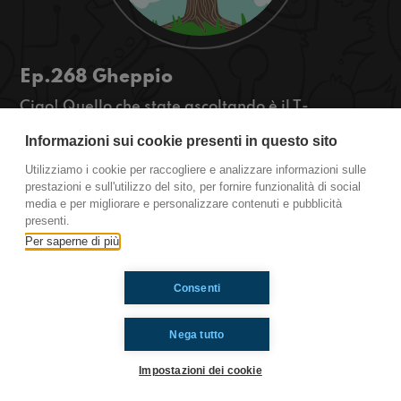
Ep.268 Gheppio
Ciao! Quello che state ascoltando è il T-
OSSIGENO, la rassegna green di
Informazioni sui cookie presenti in questo sito
Radioimmaginaria in cui vi parlo di ambiente,
natura e animali. Oggi parleremo del gheppio.
Utilizziamo i cookie per raccogliere e analizzare informazioni sulle
https://www.radioimmaginaria.it
prestazioni e sull'utilizzo del sito, per fornire funzionalità di social
media e per migliorare e personalizzare contenuti e pubblicità
presenti.
Ti è piaciuto? Condividilo!
Per saperne di più
Consenti
Nega tutto
Impostazioni dei cookie