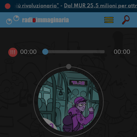
atto più rivoluzionario”
-
Dal MUR 25,5 milioni per attrar
00:00
00:00
!!!