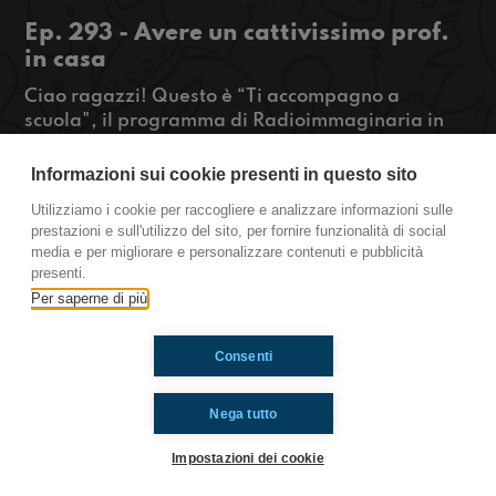
Ep. 293 - Avere un cattivissimo prof.
in casa
Ciao ragazzi! Questo è “Ti accompagno a
scuola", il programma di Radioimmaginaria in
diretta dal lunedì al venerdì, dalle 07.00 alle
08.00 che racconta la vita quotidiana degli
Informazioni sui cookie presenti in questo sito
adolescenti durante il tragitto casa-scuola. Ma
Utilizziamo i cookie per raccogliere e analizzare informazioni sulle
com’è avere un cattivissimo prof. in casa? Ce lo
prestazioni e sull'utilizzo del sito, per fornire funzionalità di social
racconta Antonio, il nostro inviato da Siena.
media e per migliorare e personalizzare contenuti e pubblicità
presenti.
https://www.radioimmaginaria.it
Per saperne di più
Consenti
Ti è piaciuto? Condividilo!
Nega tutto
Impostazioni dei cookie