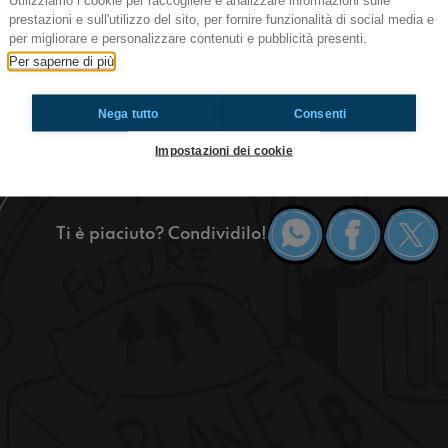
Utilizziamo i cookie per raccogliere e analizzare informazioni sulle
prestazioni e sull'utilizzo del sito, per fornire funzionalità di social media e
per migliorare e personalizzare contenuti e pubblicità presenti.
Ciao ragazzi in questa puntata parleremo di qua
Per saperne di più
ma anche di quanto è importante la prima impres
raccomando restate connessi!
https://www.radioimmaginaria.it
Nega tutto
Consenti
Impostazioni dei cookie
Inviati
Ti è piaciuto? Condividilo!