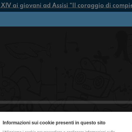
V ai giovani ad Assisi “Il coraggio di compiere
Informazioni sui cookie presenti in questo sito
#Inviati Prof già inizia ad interroga