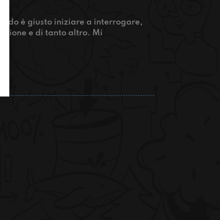
ndo è giusto iniziare a interrogare,
sione e di tanto altro. Mi