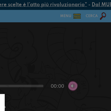
 scelte è l’atto più rivoluzionario”
-
Dal MUR 2
MENU
CERCA
00:00
re?