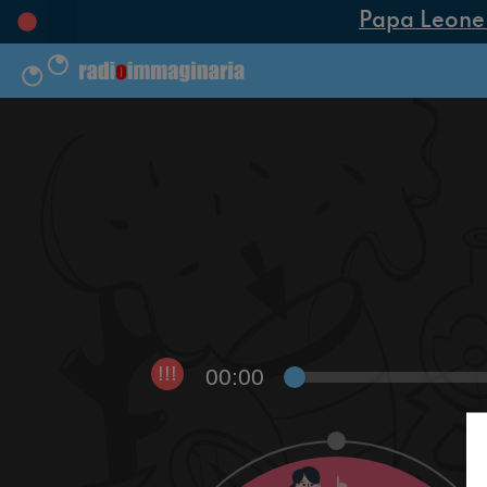
Papa Leone XI
00:00
!!!