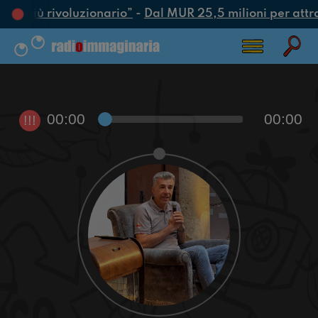
tto più rivoluzionario”
-
Dal MUR 25,5 milioni per attrarr
00:00
00:00
!!!