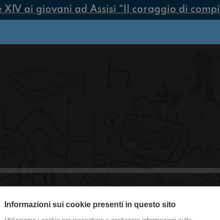
V ai giovani ad Assisi “Il coraggio di compier
Informazioni sui cookie presenti in questo sito