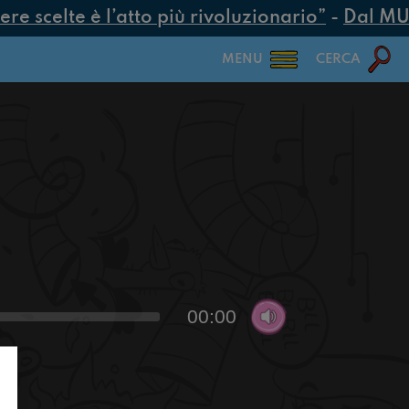
e scelte è l’atto più rivoluzionario”
-
Dal MUR 2
MENU
CERCA
00:00