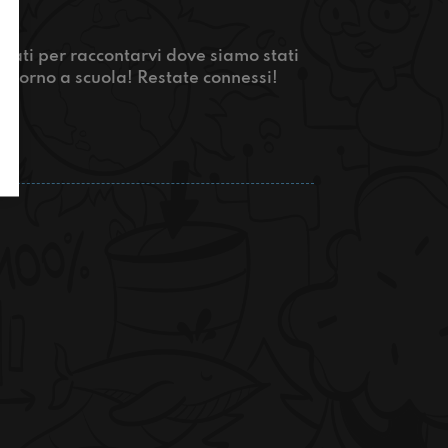
rnati per raccontarvi dove siamo stati
 ritorno a scuola! Restate connessi!