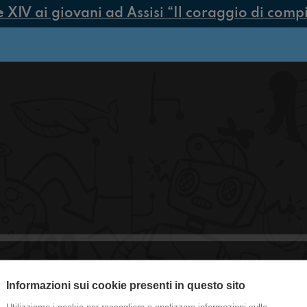
IV ai giovani ad Assisi “Il coraggio di compier
#Medicina Tutti pronti per Hallowee
Informazioni sui cookie presenti in questo sito