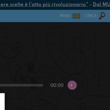
e scelte è l’atto più rivoluzionario”
-
Dal MUR 
MENU
CERCA
00:00
n