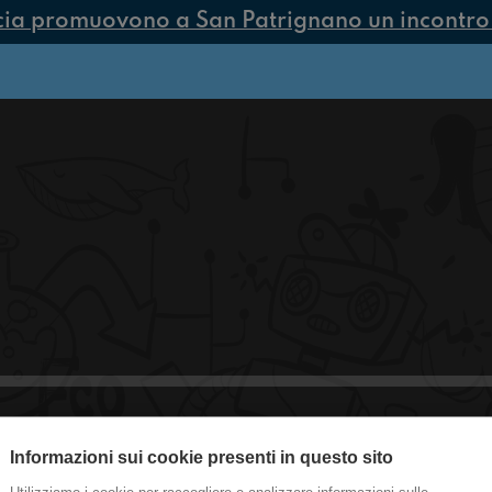
cia promuovono a San Patrignano un incontro s
Informazioni sui cookie presenti in questo sito