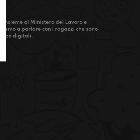
 insieme al Ministero del Lavoro e
nueremo a parlare con i ragazzi che sono
enze digitali.