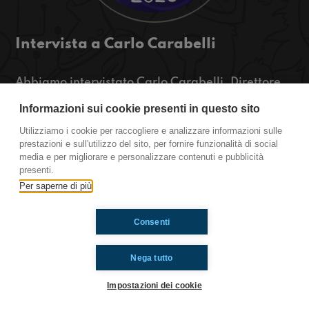
Intervista a Carlo Carabelli
Abbiamo intervistato Carlo Carabelli, Direttore
Generale e Amministratore Delegato di ASLAM
Informazioni sui cookie presenti in questo sito
Cooperativa Sociale. Abbiamo fatto una
chiacchierata sul lavoro nel rapporto con noi
Utilizziamo i cookie per raccogliere e analizzare informazioni sulle
adolescenti: perché ci spaventa così tanto?
prestazioni e sull'utilizzo del sito, per fornire funzionalità di social
media e per migliorare e personalizzare contenuti e pubblicità
https://www.radioimmaginaria.it
presenti.
Per saperne di più
Ti è piaciuto? Condividilo!
Consenti
Nega tutto
Impostazioni dei cookie