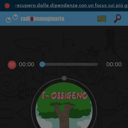
one e recupero dalle dipendenze con un focus sui più g
00:00
00:00
!!!