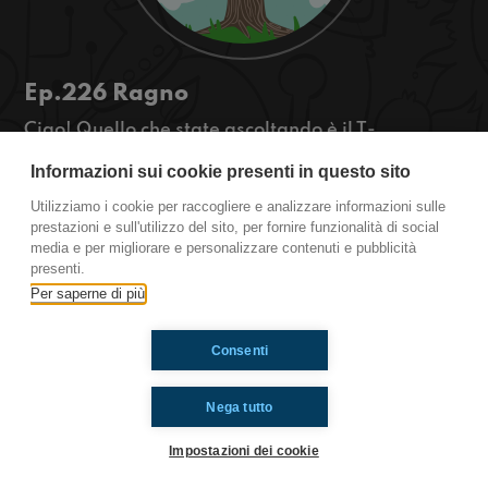
Ep.226 Ragno
Ciao! Quello che state ascoltando è il T-
OSSIGENO la rassegna green di
Informazioni sui cookie presenti in questo sito
Radioimmaginaria in cui vi parlo di ambiente,
natura e animali. Oggi parleremo del ragno.
Utilizziamo i cookie per raccogliere e analizzare informazioni sulle
https://www.radioimmaginaria.it
prestazioni e sull'utilizzo del sito, per fornire funzionalità di social
media e per migliorare e personalizzare contenuti e pubblicità
presenti.
Ti è piaciuto? Condividilo!
Per saperne di più
Consenti
Nega tutto
Impostazioni dei cookie