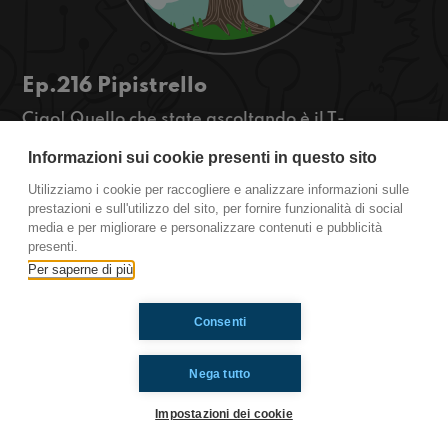
Ep.216 Pipistrello
Ciao! Quello che state ascoltando è il T-
OSSIGENO la rassegna green di
Informazioni sui cookie presenti in questo sito
Radioimmaginaria in cui vi parlo di ambiente,
natura e animali. Oggi parleremo del pipistrello.
Utilizziamo i cookie per raccogliere e analizzare informazioni sulle
https://www.radioimmaginaria.it
prestazioni e sull'utilizzo del sito, per fornire funzionalità di social
media e per migliorare e personalizzare contenuti e pubblicità
presenti.
Ti è piaciuto? Condividilo!
Per saperne di più
Consenti
Nega tutto
Impostazioni dei cookie