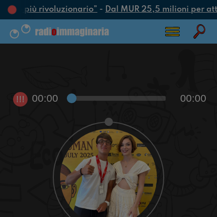
’atto più rivoluzionario”
-
Dal MUR 25,5 milioni per attra
00:00
00:00
!!!