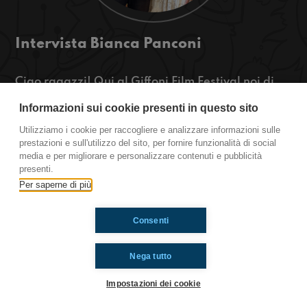
Intervista Bianca Panconi
Ciao ragazzi! Qui al Giffoni Film Festival noi di
Radioimmaginaria siamo riusciti ad intervistare
Informazioni sui cookie presenti in questo sito
Bianca Panconi, protagonista di molti fim e serie
TV che ora sta recitando in “Che Dio ci aiuti” se
Utilizziamo i cookie per raccogliere e analizzare informazioni sulle
siete curiosi ascoltate qui cosa ci hanno detto!
prestazioni e sull'utilizzo del sito, per fornire funzionalità di social
media e per migliorare e personalizzare contenuti e pubblicità
https://www.radioimmaginaria.it
presenti.
Per saperne di più
Ti è piaciuto? Condividilo!
Consenti
Nega tutto
Impostazioni dei cookie