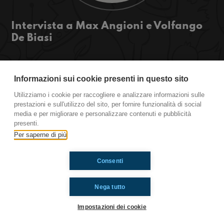
Intervista a Max Angioni e Volfango
De Biasi
Ciao ragazzi! Oggi al Giffoni Film Festival
abbiamo intervistato Max Angioni e Volfango De
Informazioni sui cookie presenti in questo sito
Biasi, attore e regista del film “Esprimi un
Utilizziamo i cookie per raccogliere e analizzare informazioni sulle
desiderio, che hanno presentato oggi. Ascoltate
prestazioni e sull'utilizzo del sito, per fornire funzionalità di social
qui!
media e per migliorare e personalizzare contenuti e pubblicità
https://www.radioimmaginaria.it
presenti.
Per saperne di più
Ti è piaciuto? Condividilo!
Consenti
Nega tutto
Impostazioni dei cookie