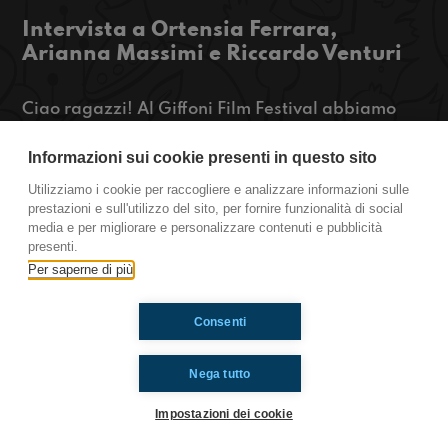
Intervista a Ortensia Ferrara,
Arianna Massimi e Riccardo Venturi
Ciao ragazzi! Al Giffoni Film Festival abbiamo
intervistato Ortensia Ferrara, Arianna Massimi e
Riccardo Venturi, esponenti della campagna
Informazioni sui cookie presenti in questo sito
“Non sono emergenza” portata avanti
Utilizziamo i cookie per raccogliere e analizzare informazioni sulle
dall’impresa sociale Con I Bambini, che presenta
prestazioni e sull'utilizzo del sito, per fornire funzionalità di social
qui a Giffoni l’omonimo documentario. Ascoltate
media e per migliorare e personalizzare contenuti e pubblicità
qui l’intervista!
presenti.
https://www.radioimmaginaria.it
Per saperne di più
Consenti
Ti è piaciuto? Condividilo!
Nega tutto
Impostazioni dei cookie