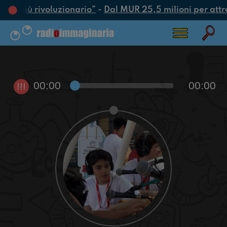
atto più rivoluzionario”
-
Dal MUR 25,5 milioni per attrarr
00:00
00:00
!!!