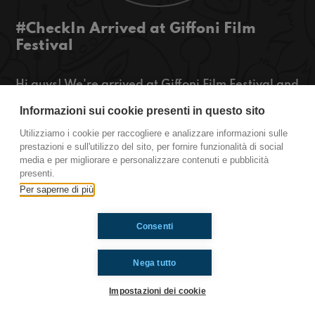
#CheckIn Arrived at Giffoni Film
Festival
Hi guys! We're arrived at Giffoni Film Festival and
this is Check-in, the international program of
Informazioni sui cookie presenti in questo sito
Radioimmaginaria!
If you want to know all the secrets of the festival,
Utilizziamo i cookie per raccogliere e analizzare informazioni sulle
stay tuned!
prestazioni e sull'utilizzo del sito, per fornire funzionalità di social
media e per migliorare e personalizzare contenuti e pubblicità
presenti.
https://www.radioimmaginaria.it
Per saperne di più
Ti è piaciuto? Condividilo!
Consenti
Nega tutto
Impostazioni dei cookie