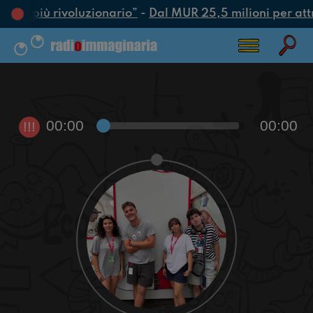
’atto più rivoluzionario”
-
Dal MUR 25,5 milioni per attrar
00:00
00:00
!!!