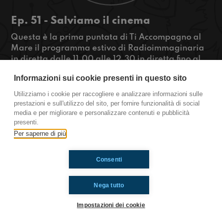
Ep. 51 - Salviamo il cinema
Questa è la prima puntata di Ti Accompagno al
Mare il programma estivo di Radioimmaginaria
in diretta dalle 11.00 alle 12.30 in diretta fino al
26 Luglio da Giffoni film Festival. Oggi Mattia ci
Informazioni sui cookie presenti in questo sito
ha raccontato che il suo cinema preferito sta per
chiudere,e noi abbiamo provato ad aiutarlo ma
Utilizziamo i cookie per raccogliere e analizzare informazioni sulle
non solo…
prestazioni e sull'utilizzo del sito, per fornire funzionalità di social
media e per migliorare e personalizzare contenuti e pubblicità
presenti.
https://www.radioimmaginaria.it
Per saperne di più
Ti è piaciuto? Condividilo!
Consenti
Nega tutto
Impostazioni dei cookie