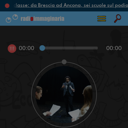
clo di classe: da Brescia ad Ancona, sei scuole sul podio 
00:00
00:00
!!!