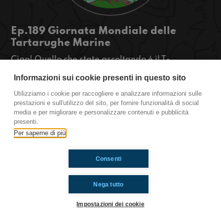
Ep.189 Giornata Mondiale delle
Tartarughe Marine
Ciao! Quello che state ascoltando è il T-
OSSIGENO la rassegna green di
Informazioni sui cookie presenti in questo sito
radioimmaginaria in cui vi parlo di ambiente,
natura e animali. Oggi parleremo della Giornata
Utilizziamo i cookie per raccogliere e analizzare informazioni sulle
Mondiale delle Tartarughe Marine.
prestazioni e sull'utilizzo del sito, per fornire funzionalità di social
media e per migliorare e personalizzare contenuti e pubblicità
https://www.radioimmaginaria.it
presenti.
Per saperne di più
Ti è piaciuto? Condividilo!
Consenti
Nega tutto
Impostazioni dei cookie