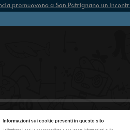
ncia promuovono a San Patrignano un incontro 
Informazioni sui cookie presenti in questo sito
Ep. 277 - L’ultimo giorno del fiume in