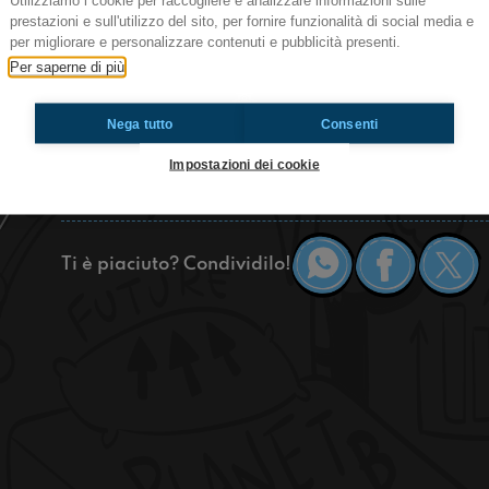
Utilizziamo i cookie per raccogliere e analizzare informazioni sulle
Ciao ragazzi! Questo è il duecentosettantaseie
prestazioni e sull'utilizzo del sito, per fornire funzionalità di social media e
scuola", il programma di Radioimmaginaria in di
per migliorare e personalizzare contenuti e pubblicità presenti.
07.00 alle 08.00 che racconta la vita quotidiana
Per saperne di più
casa-scuola. Oggi per l’ultimo giorno di scuola 
superiore Scaravello-Ghini di Imola e in conte
Nega tutto
Consenti
Milano ci porterà a Riccione.
Impostazioni dei cookie
https://www.radioimmaginaria.it
Ti è piaciuto? Condividilo!