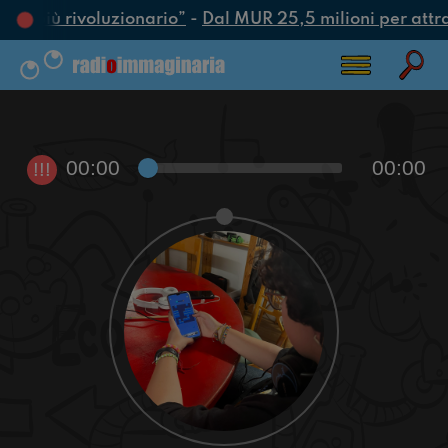
tto più rivoluzionario”
-
Dal MUR 25,5 milioni per attrarr
00:00
00:00
!!!