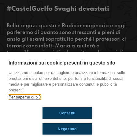
#CastelGuelfo Svaghi devastati
Bella regazz questa è Radioimmaginaria e oggi
parleremo di quanto sono stressanti e pieni di
ansia gli esami soprattutto perché i professori ci
terrorizzano infatti Maria ci aiuterà a
tranquillizzarci e ci dirà la verità sugli esami di
terza media!
Informazioni sui cookie presenti in questo sito
Se volete saperne di più cliccate qui!
Utilizziamo i cookie per raccogliere e analizzare informazioni sulle
prestazioni e sull'utilizzo del sito, per fornire funzionalità di social
https://www.radioimmaginaria.it
media e per migliorare e personalizzare contenuti e pubblicità
presenti.
Castel Guelfo
Per saperne di più
Consenti
Ti è piaciuto? Condividilo!
Nega tutto