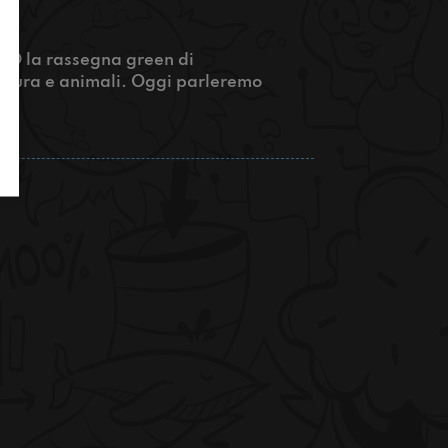
ENO la rassegna green di
natura e animali. Oggi parleremo