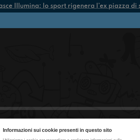
ce Illumina: lo sport rigenera l’ex piazza di s
Informazioni sui cookie presenti in questo sito