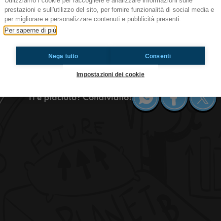
Utilizziamo i cookie per raccogliere e analizzare informazioni sulle
prestazioni e sull'utilizzo del sito, per fornire funzionalità di social media e
Ep.168 Ostrica
per migliorare e personalizzare contenuti e pubblicità presenti.
Ciao! Quello che state ascoltando è il T-OSSIG
Per saperne di più
Radioimmaginaria in cui vi parlo di ambiente, 
dell'ostrica.
Nega tutto
Consenti
https://www.radioimmaginaria.it
Impostazioni dei cookie
Ti è piaciuto? Condividilo!