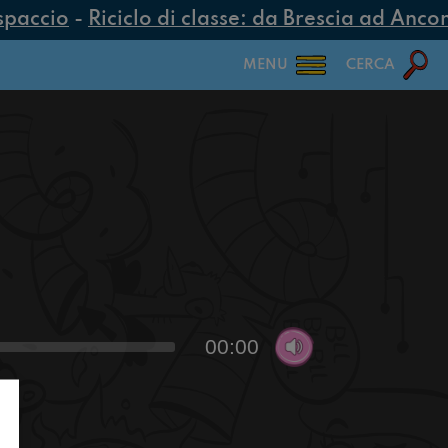
paccio
-
Riciclo di classe: da Brescia ad Ancona
MENU
CERCA
00:00