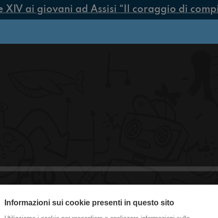
IV ai giovani ad Assisi “Il coraggio di compier
Informazioni sui cookie presenti in questo sito