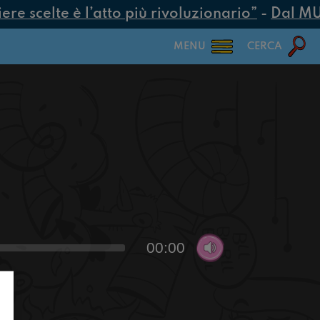
e scelte è l’atto più rivoluzionario”
-
Dal MUR 
MENU
CERCA
00:00