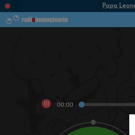
Papa Leone X
00:00
!!!