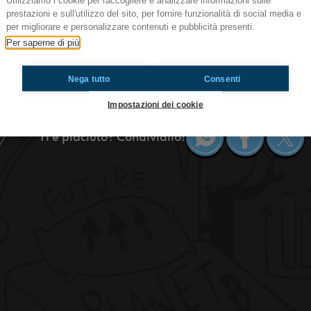
Utilizziamo i cookie per raccogliere e analizzare informazioni sulle
prestazioni e sull'utilizzo del sito, per fornire funzionalità di social media e
Ep.170 Perchè i petali della rosa ha
per migliorare e personalizzare contenuti e pubblicità presenti.
Ciao! Quello che state ascoltando è il T-OSSIG
Per saperne di più
radioimmaginaria in cui vi parlo di ambiente, n
perché i petali della rosa hanno quella forma.
Nega tutto
Consenti
https://www.radioimmaginaria.it
Impostazioni dei cookie
Ti è piaciuto? Condividilo!