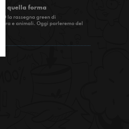
nno quella forma
ENO la rassegna green di
atura e animali. Oggi parleremo del