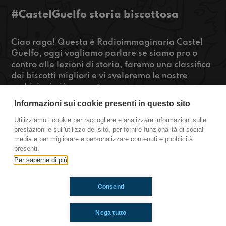
#CastelGuelfo storia biscottosa
Ciao raga! Questa è Radioimmaginaria Castel
Guelfo, oggi vogliamo parlare se siamo pro o
contro alle lezioni di storia, faremo una classifica
dei biscotti migliori e vi sveleremo le nostre
ambizioni più nascoste.
Se volete saperne di più continuate ad
Informazioni sui cookie presenti in questo sito
ascoltarci!!
Utilizziamo i cookie per raccogliere e analizzare informazioni sulle
prestazioni e sull'utilizzo del sito, per fornire funzionalità di social
https://www.radioimmaginaria.it
media e per migliorare e personalizzare contenuti e pubblicità
presenti.
Castel Guelfo
Per saperne di più
Consenti
Ti è piaciuto? Condividilo!
Nega tutto