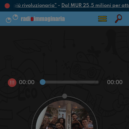
’atto più rivoluzionario”
-
Dal MUR 25,5 milioni per attrar
00:00
00:00
!!!