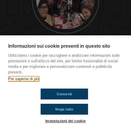
#sgp Piccoli bambini crescono...
Informazioni sui cookie presenti in questo sito
Utilizziamo i cookie per raccogliere e analizzare informazioni sulle
prestazioni e sull'utilizzo del sito, per fornire funzionalità di social
Ti è piaciuto? Condividilo!
media e per migliorare e personalizzare contenuti e pubblicità
presenti.
Per saperne di più
Consenti
Nega tutto
Impostazioni dei cookie