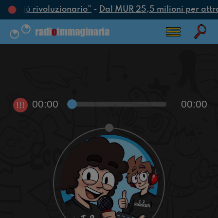
atto più rivoluzionario”
-
Dal MUR 25,5 milioni per attrarr
00:00
00:00
!!!