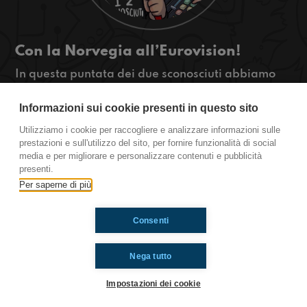
Con la Norvegia all’Eurovision!
In questa puntata dei due sconosciuti abbiamo
parlato con Kyle Alessandro che rappresenterà la
Norvegia all’Eurovision 2025! Mattia era
Informazioni sui cookie presenti in questo sito
collegato da Basilea e ha raccontato l’atmosfera
Utilizziamo i cookie per raccogliere e analizzare informazioni sulle
e l’aria che si respira!
prestazioni e sull'utilizzo del sito, per fornire funzionalità di social
https://www.radioimmaginaria.it
media e per migliorare e personalizzare contenuti e pubblicità
presenti.
Per saperne di più
Ti è piaciuto? Condividilo!
Consenti
Nega tutto
Impostazioni dei cookie