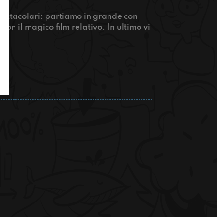
pettacolari: partiamo in grande con
on il magico film relativo. In ultimo vi