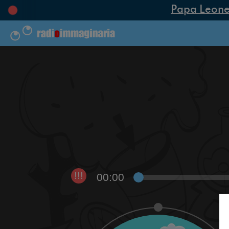
Papa Leone XI
00:00
!!!