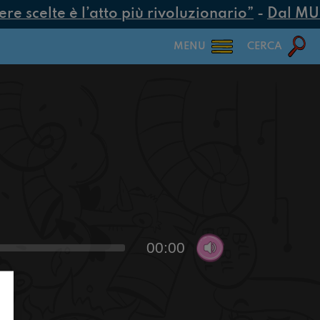
 scelte è l’atto più rivoluzionario”
-
Dal MUR 2
MENU
CERCA
00:00