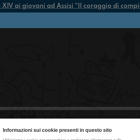
V ai giovani ad Assisi “Il coraggio di compiere
Informazioni sui cookie presenti in questo sito
#Sarnano Flint and Steel