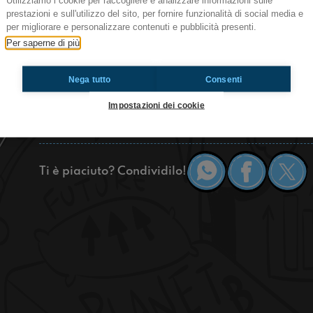
Utilizziamo i cookie per raccogliere e analizzare informazioni sulle
prestazioni e sull'utilizzo del sito, per fornire funzionalità di social media e
Bella a tutti! Quest' oggi cuciniamo argomenti s
per migliorare e personalizzare contenuti e pubblicità presenti.
Minecraft industriale e procediamo back to back c
Per saperne di più
presenteremo notizie golose e croccanti.
Nega tutto
Consenti
https://www.radioimmaginaria.it
Impostazioni dei cookie
Sarnano
Ti è piaciuto? Condividilo!