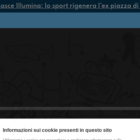
sce Illumina: lo sport rigenera l’ex piazza di 
Informazioni sui cookie presenti in questo sito