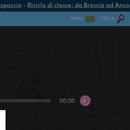
spaccio
-
Riciclo di classe: da Brescia ad Ancona
MENU
CERCA
00:00