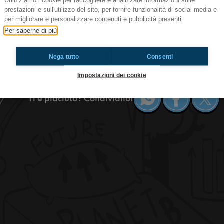
Utilizziamo i cookie per raccogliere e analizzare informazioni sulle
prestazioni e sull'utilizzo del sito, per fornire funzionalità di social media e
Ep.148 Puzzola
per migliorare e personalizzare contenuti e pubblicità presenti.
www.radioimmaginaria.it! Quello che state asc
Per saperne di più
green di Radioimmaginaria in cui vi parlo di am
parleremo della puzzola.
Nega tutto
Consenti
https://www.radioimmaginaria.it
Impostazioni dei cookie
Ti è piaciuto? Condividilo!