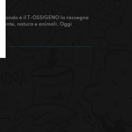
oltando è il T-OSSIGENO la rassegna
biente, natura e animali. Oggi