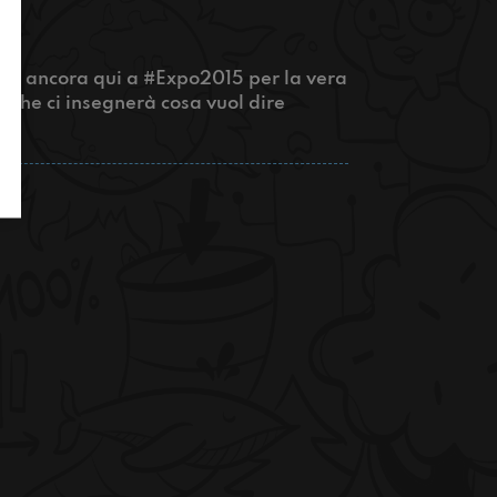
iamo ancora qui a #Expo2015 per la vera
che ci insegnerà cosa vuol dire