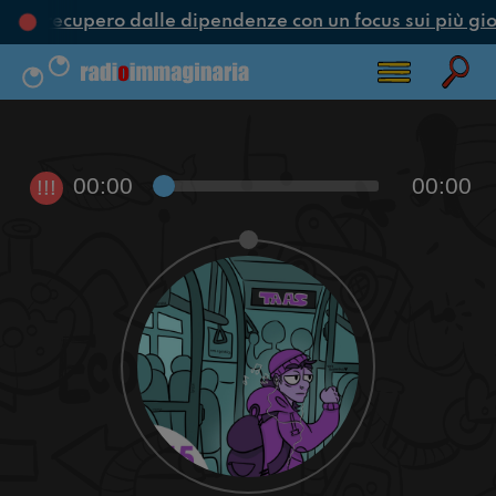
ne e recupero dalle dipendenze con un focus sui più gio
00:00
00:00
!!!