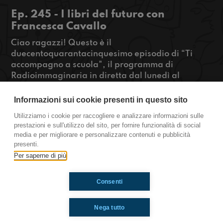
Ep. 245 - I libri del futuro con
Francesca Cavallo
Ciao ragazzi! Questo è il
duecentoquarantacinquesimo episodio di “Ti
accompagno a scuola", il programma di
Radioimmaginaria in diretta dal lunedì al
venerdì, dalle 07.00 alle 08.00 che racconta la
vita quotidiana degli adolescenti durante il
Informazioni sui cookie presenti in questo sito
tragitto casa-scuola. In diretta con noi Francesca
Utilizziamo i cookie per raccogliere e analizzare informazioni sulle
Cavallo che il 3 Ottobre è uscito con Storie
prestazioni e sull'utilizzo del sito, per fornire funzionalità di social
Spaziali per Maschi del Futuro.
media e per migliorare e personalizzare contenuti e pubblicità
presenti.
https://www.radioimmaginaria.it
Per saperne di più
Consenti
Ti è piaciuto? Condividilo!
Nega tutto