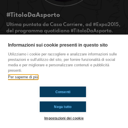
#TitoloDaAsporto
Ultima puntata da Casa Corriere, ad #Expo2015,
del programma quotidiano #TitoloDaAsporto.
Per salutarci parleremo con Silvia Sacchi,
giornalista del Corriere della Sera - economia;
Informazioni sui cookie presenti in questo sito
avremo un dibattito su una polemica giornalistica
Utilizziamo i cookie per raccogliere e analizzare informazioni sulle
scatenatasi su Twitter e riassumeremo il nostro
prestazioni e sull'utilizzo del sito, per fornire funzionalità di social
percorso di spionaggio nella testata giornalistica
media e per migliorare e personalizzare contenuti e pubblicità
del Corriere. #OkkiAExpo #OkkinSu
presenti.
Per saperne di più
Ti è piaciuto? Condividilo!
Consenti
Nega tutto
Impostazioni dei cookie