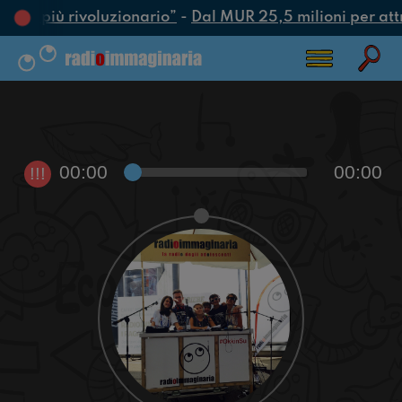
’atto più rivoluzionario”
-
Dal MUR 25,5 milioni per attrar
00:00
00:00
!!!