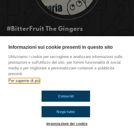
#BitterFruit The Gingers
Questa sera il menù presenta la classifica dei
padiglioni asiatici accompagnati dalla musica
Informazioni sui cookie presenti in questo sito
delle Ginger. Buon appetito! #OkkiAExpo
Utilizziamo i cookie per raccogliere e analizzare informazioni sulle
#OkkinSu #Expo2015
prestazioni e sull'utilizzo del sito, per fornire funzionalità di social
media e per migliorare e personalizzare contenuti e pubblicità
presenti.
Ti è piaciuto? Condividilo!
Per saperne di più
Consenti
Nega tutto
Impostazioni dei cookie