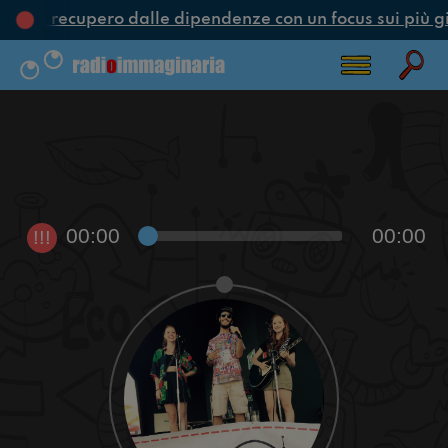
one e recupero dalle dipendenze con un focus sui più g
00:00
00:00
!!!