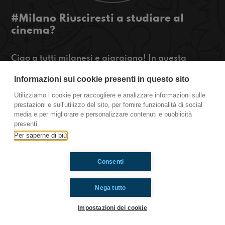
#Milano Riusciresti a studiare al
cinema?
Ciao a tutti milanesi e giargiana! In questa
puntata vi parleremo dei film e delle serie tv che
Informazioni sui cookie presenti in questo sito
usciranno, dell’overtourism a Milano e di com’ è
studiare con la musica. Restate connessi!!
Utilizziamo i cookie per raccogliere e analizzare informazioni sulle
https://www.radioimmaginaria.it
prestazioni e sull'utilizzo del sito, per fornire funzionalità di social
media e per migliorare e personalizzare contenuti e pubblicità
Milano
presenti.
Per saperne di più
Ti è piaciuto? Condividilo!
Consenti
Nega tutto
Impostazioni dei cookie