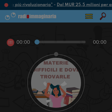
 l’atto più rivoluzionario”
-
Dal MUR 25,5 milioni per attr
00:00
00:00
!!!