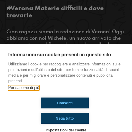
#Verona Materie difficili e dove
trovarle
Ciao ragazzi siamo la redazione di Verona! Oggi
abbiamo con noi Michele, un nuovo arrivato che
vi presenteremo! Poi parleremo di quelle che
secondo noi sono le materie scolastiche più
Informazioni sui cookie presenti in questo sito
difficili e della serie “Avvocato di difesa - The
Lincoln Lawyer”!
Utilizziamo i cookie per raccogliere e analizzare informazioni sulle
prestazioni e sull'utilizzo del sito, per fornire funzionalità di social
https://www.radioimmaginaria.it
media e per migliorare e personalizzare contenuti e pubblicità
presenti.
Verona
Per saperne di più
Consenti
Ti è piaciuto? Condividilo!
Nega tutto
Impostazioni dei cookie