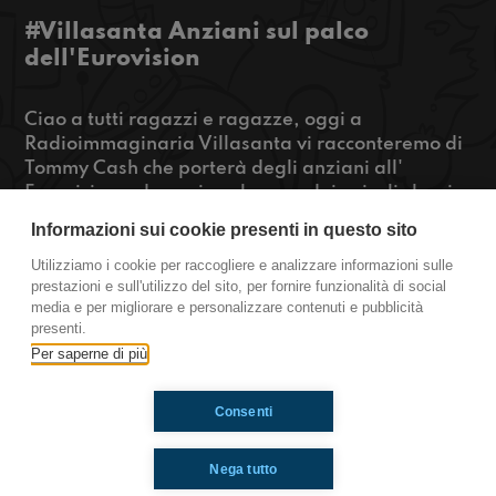
#Villasanta Anziani sul palco
dell'Eurovision
Ciao a tutti ragazzi e ragazze, oggi a
Radioimmaginaria Villasanta vi racconteremo di
Tommy Cash che porterà degli anziani all'
Eurovision e dopo vi parleremo dei veicoli che si
muovono da soli e di cosa ne pensiamo. Se vi
Informazioni sui cookie presenti in questo sito
abbiamo incuriosito premete play!
Utilizziamo i cookie per raccogliere e analizzare informazioni sulle
prestazioni e sull'utilizzo del sito, per fornire funzionalità di social
https://www.radioimmaginaria.it
media e per migliorare e personalizzare contenuti e pubblicità
presenti.
Villasanta
Per saperne di più
Consenti
Ti è piaciuto? Condividilo!
Nega tutto