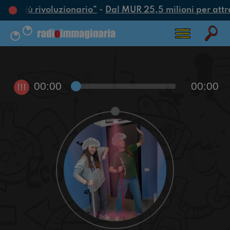
atto più rivoluzionario”
-
Dal MUR 25,5 milioni per attrarr
00:00
00:00
!!!