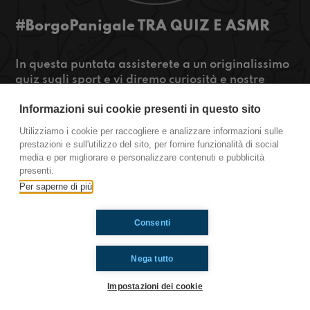
#BorgoPanigale TRA QUIZ E ASMR
In questa puntata assisterete a un originalissimo
quiz sugli sport e vi diremo curiosità e nostre
opinioni sugli ASMR.
Informazioni sui cookie presenti in questo sito
Se siete curiosi cliccate play!
Utilizziamo i cookie per raccogliere e analizzare informazioni sulle
https://www.radioimmaginaria.it
prestazioni e sull'utilizzo del sito, per fornire funzionalità di social
media e per migliorare e personalizzare contenuti e pubblicità
Borgo Panigale
presenti.
Per saperne di più
Ti è piaciuto? Condividilo!
Consenti
Nega tutto
Impostazioni dei cookie