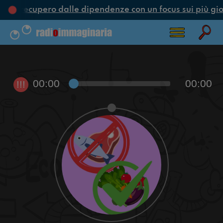
ne e recupero dalle dipendenze con un focus sui più gio
00:00
00:00
!!!