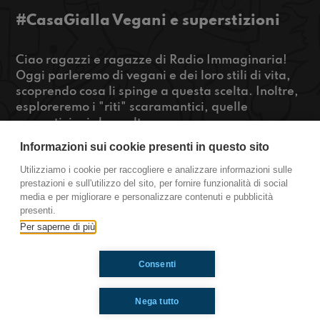
#CasaGialla Vegani e superstizioni
Ciao ragazzi e ragazze di Radio Immaginaria!
Oggi parleremo di vegani e dei loro stili di vita,
scoprendo cosa li spinge a questa scelta. Inoltre,
esploreremo i "riti" scaramantici, quelle
superstizioni che molte persone seguono per
attirare la fortuna. Restate con noi e buon
Informazioni sui cookie presenti in questo sito
ascolto!
Utilizziamo i cookie per raccogliere e analizzare informazioni sulle
prestazioni e sull'utilizzo del sito, per fornire funzionalità di social
https://www.radioimmaginaria.it
media e per migliorare e personalizzare contenuti e pubblicità
presenti.
Casa Gialla
Per saperne di più
Consenti
Ti è piaciuto? Condividilo!
Nega tutto