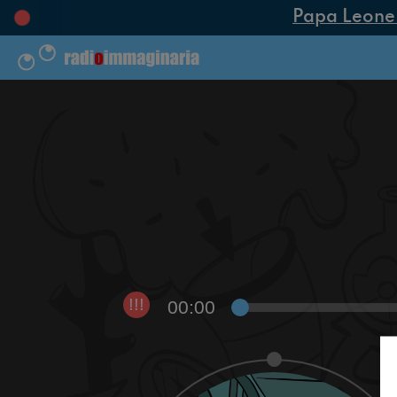
Papa Leone XI
00:00
!!!