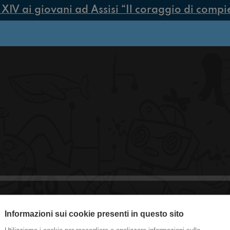
V ai giovani ad Assisi “Il coraggio di compiere
Informazioni sui cookie presenti in questo sito
Ep. 218 - La mattina si va sempre di 