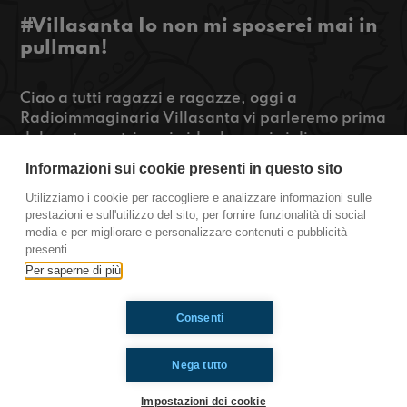
#Villasanta Io non mi sposerei mai in
pullman!
Ciao a tutti ragazzi e ragazze, oggi a
Radioimmaginaria Villasanta vi parleremo prima
del nostro matrimonio ideale e poi vi diremo
quali sono le nostre avventure sull'autobus. Se vi
Informazioni sui cookie presenti in questo sito
abbiamo incuriosito premete play!
Utilizziamo i cookie per raccogliere e analizzare informazioni sulle
prestazioni e sull'utilizzo del sito, per fornire funzionalità di social
https://www.radioimmaginaria.it
media e per migliorare e personalizzare contenuti e pubblicità
presenti.
Villasanta
Per saperne di più
Consenti
Ti è piaciuto? Condividilo!
Nega tutto
Impostazioni dei cookie