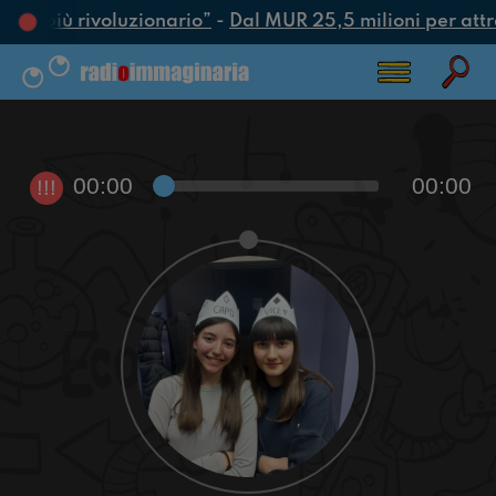
atto più rivoluzionario”
-
Dal MUR 25,5 milioni per attrar
00:00
00:00
!!!