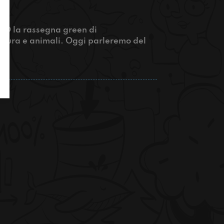
ENO la rassegna green di
natura e animali. Oggi parleremo del