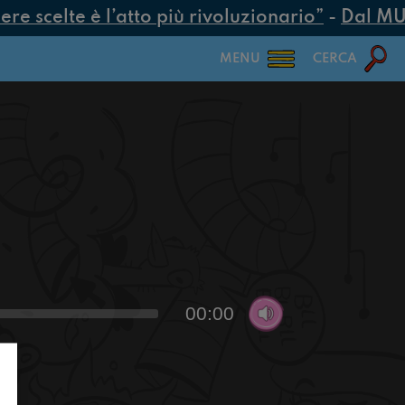
e scelte è l’atto più rivoluzionario”
-
Dal MUR 
MENU
CERCA
00:00