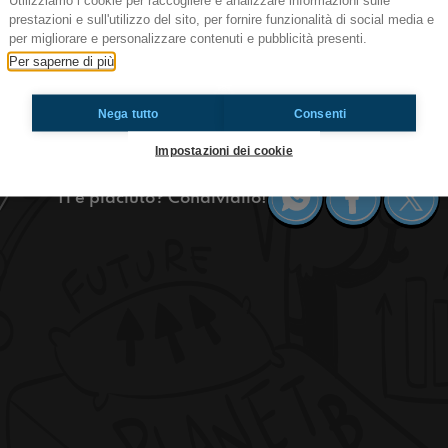
Utilizziamo i cookie per raccogliere e analizzare informazioni sulle
prestazioni e sull'utilizzo del sito, per fornire funzionalità di social media e
Ep.106 Dromedario
per migliorare e personalizzare contenuti e pubblicità presenti.
Ciao! Quello che state ascoltando è il T-OSSIG
Per saperne di più
Radioimmaginaria in cui vi parlo di ambiente, 
dromedario.
Nega tutto
Consenti
https://www.radioimmaginaria.it
Impostazioni dei cookie
Ti è piaciuto? Condividilo!