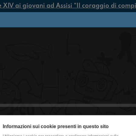
IV ai giovani ad Assisi “Il coraggio di compier
Informazioni sui cookie presenti in questo sito