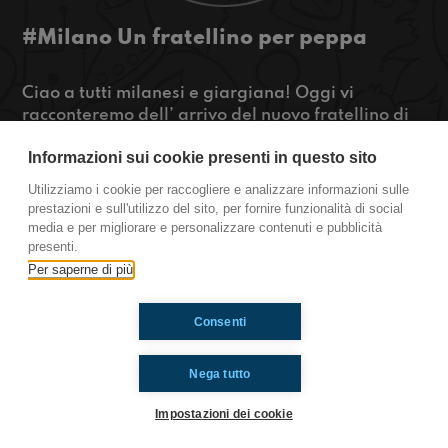
#Milano Un fratellino per peppa
Ciao a tutti milanesi e giargiana! Oggi vi
racconteremo dell’ arrivo del nuovo fratellino di
peppa , le nostre opinioni sui voti scolastici e il
Informazioni sui cookie presenti in questo sito
miglior mezzo di trasporto se non ci fosse la
metro!
Utilizziamo i cookie per raccogliere e analizzare informazioni sulle
https://www.radioimmaginaria.it
prestazioni e sull'utilizzo del sito, per fornire funzionalità di social
media e per migliorare e personalizzare contenuti e pubblicità
Milano
presenti.
Per saperne di più
Ti è piaciuto? Condividilo!
Consenti
Nega tutto
Impostazioni dei cookie