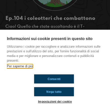
Ep.104 i coleotteri che combattono
Ciao! Quello che state ascoltando è il T-
OSSIGENO la rassegna green di
radioimmaginaria in cui vi parlo di ambiente,
Informazioni sui cookie presenti in questo sito
natura e animali. Oggi parleremo della foto di
Utilizziamo i cookie per raccogliere e analizzare informazioni sulle
due coleotteri che combattono.
prestazioni e sull'utilizzo del sito, per fornire funzionalità di social
https://www.radioimmaginaria.it
media e per migliorare e personalizzare contenuti e pubblicità
presenti.
Per saperne di più
Ti è piaciuto? Condividilo!
Consenti
Nega tutto
Impostazioni dei cookie