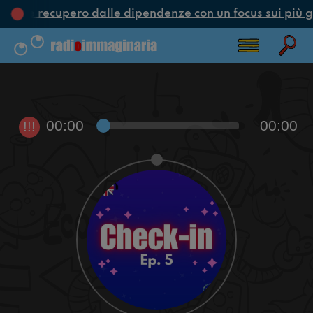
one e recupero dalle dipendenze con un focus sui più g
00:00
00:00
!!!