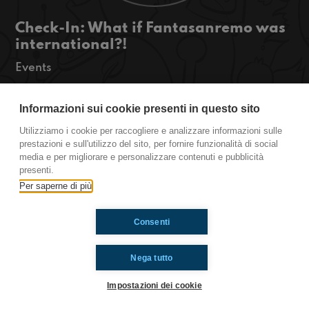
Check-In: What if Fantasanremo was
international?!
Events
Hey guys! Today we will tell you all the updates
Informazioni sui cookie presenti in questo sito
you need from Sanremo and we will talk about
how fantasanremo would be if it was
Utilizziamo i cookie per raccogliere e analizzare informazioni sulle
international. Stay tuned for this and more!
prestazioni e sull'utilizzo del sito, per fornire funzionalità di social
media e per migliorare e personalizzare contenuti e pubblicità
Scaletta Check-In Sanremo 2025
presenti.
http://www.radioimmaginaria.it
Per saperne di più
Ti è piaciuto? Condividilo!
Consenti
Nega tutto
Impostazioni dei cookie