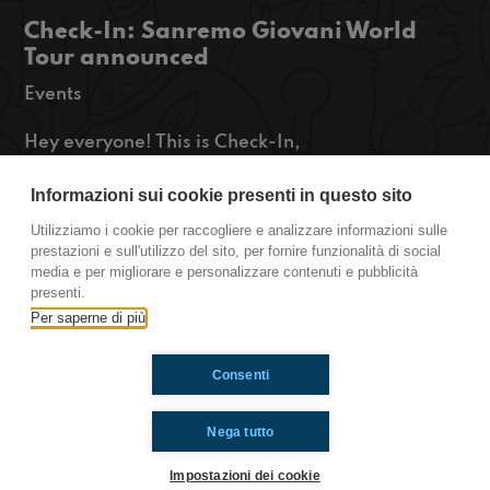
Check-In: Sanremo Giovani World
Tour announced
Events
Hey everyone! This is Check-In,
Radioimmaginaria's international program on air
from Sanremo! Today is the first day of Sanremo
Informazioni sui cookie presenti in questo sito
and we’re going to talk about the Sanremo
Utilizziamo i cookie per raccogliere e analizzare informazioni sulle
Giovani World Tour and than the outfits that the
prestazioni e sull'utilizzo del sito, per fornire funzionalità di social
artists wore yesterday during the fashion show so
media e per migliorare e personalizzare contenuti e pubblicità
stay tuned!
presenti.
http://www.radioimmaginaria.it
Per saperne di più
Consenti
Ti è piaciuto? Condividilo!
Nega tutto
Impostazioni dei cookie